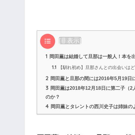
目次
[
非表示
]
1
岡田薫は結婚して旦那は一般人！本を
1.1
【馴れ初め】旦那さんとの出会いはど
2
岡田薫と旦那の間には2016年5月19
3
岡田薫は2018年12月18日に第二子
のか？
4
岡田薫とタレントの西川史子は姉妹の