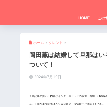
HOME
この
ホーム
タレント
岡田薫は結婚して旦那はい
ついて！
2024年7月19日
※本記事の扱い：内容はインターネット上の報道・番組・SNS等
ん。正確な事実関係は各公式発表や一次情報でご確認ください。