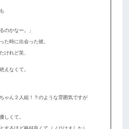
も
るのかなー。」
った時に出会った彼。
たけれど笑、
絶えなくて。
ちゃん２人組！？のような雰囲気ですが
優しくて。
とするほど格好良くて（ノロけました）