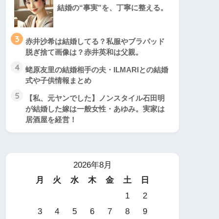
結婚の“事実”を、丁寧に整える。
3
赤井沙希は結婚してる？私服やブラパッド
脱ぎ捨て画像は？赤井英和は父親。
4
蛯原友里の結婚相手の夫・ILMARIとの結婚
式や子供情報まとめ
5
【私、元ヤンでした】ノンスタイル石田明
が結婚した嫁は一般女性・あゆみ。実家は
居酒屋を経営！
2026年8月
月
火
水
木
金
土
日
1
2
3
4
5
6
7
8
9