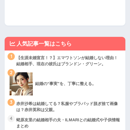
人気記事一覧はこちら
1
【生涯未婚宣言！？】エマワトソンが結婚しない理由！
結婚相手、現在の彼氏はブランドン・グリーン。
2
結婚の“事実”を、丁寧に整える。
3
赤井沙希は結婚してる？私服やブラパッド脱ぎ捨て画像
は？赤井英和は父親。
4
蛯原友里の結婚相手の夫・ILMARIとの結婚式や子供情報
まとめ