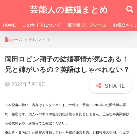
芸能人の結婚まとめ
HOME
このサイトについて
運営者プロフィール
お役立ちリ
ホーム
タレント
岡田ロビン翔子の結婚事情が気にある！
兄と姉がいるの？英語はしゃべれない？
2024年7月19日
※本記事の扱い：内容はインターネット上の報道・番組・SNS等の公開情報の要
約・整理です。個人への中傷や断定的な評価を目的としません。正確な事実関係は
各公式発表や一次情報でご確認ください。
※出典・参考にした情報の種類：テレビ番組の発言要約、SNS投稿の引用、ウェブ