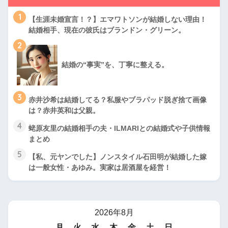
1
【生涯未婚宣言！？】エマワトソンが結婚しない理由！
結婚相手、現在の彼氏はブランドン・グリーン。
2
結婚の“事実”を、丁寧に整える。
3
赤井沙希は結婚してる？私服やブラパッド脱ぎ捨て画像
は？赤井英和は父親。
4
蛯原友里の結婚相手の夫・ILMARIとの結婚式や子供情報
まとめ
5
【私、元ヤンでした】ノンスタイル石田明が結婚した嫁
は一般女性・あゆみ。実家は居酒屋を経営！
2026年8月
月
火
水
木
金
土
日