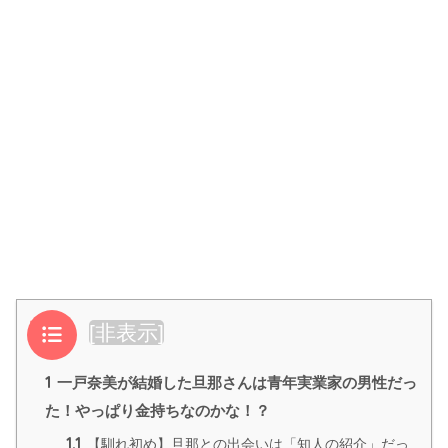
目次
[
非表示
]
1
一戸奈美が結婚した旦那さんは青年実業家の男性だっ
た！やっぱり金持ちなのかな！？
1.1
【馴れ初め】旦那との出会いは「知人の紹介」だっ