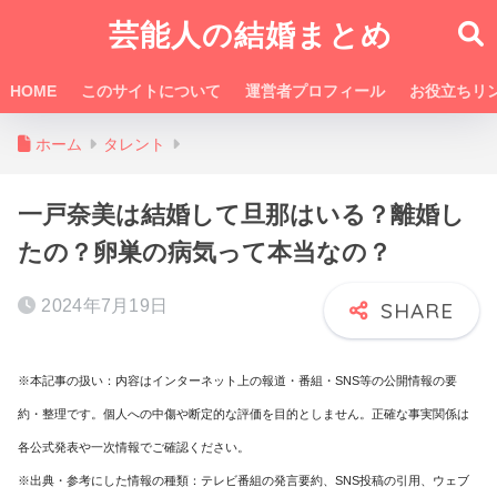
芸能人の結婚まとめ
HOME
このサイトについて
運営者プロフィール
お役立ちリ
ホーム
タレント
一戸奈美は結婚して旦那はいる？離婚し
たの？卵巣の病気って本当なの？
2024年7月19日
※本記事の扱い：内容はインターネット上の報道・番組・SNS等の公開情報の要
約・整理です。個人への中傷や断定的な評価を目的としません。正確な事実関係は
各公式発表や一次情報でご確認ください。
※出典・参考にした情報の種類：テレビ番組の発言要約、SNS投稿の引用、ウェブ