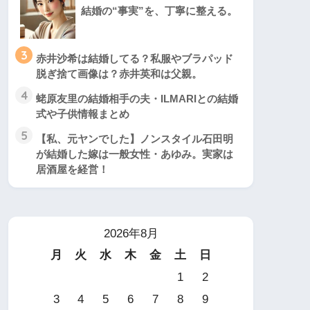
結婚の“事実”を、丁寧に整える。
3
赤井沙希は結婚してる？私服やブラパッド
脱ぎ捨て画像は？赤井英和は父親。
4
蛯原友里の結婚相手の夫・ILMARIとの結婚
式や子供情報まとめ
5
【私、元ヤンでした】ノンスタイル石田明
が結婚した嫁は一般女性・あゆみ。実家は
居酒屋を経営！
2026年8月
月
火
水
木
金
土
日
1
2
3
4
5
6
7
8
9