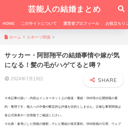
芸能人の結婚まとめ
HOME
このサイトについて
運営者プロフィール
お役立ちリ
ホーム
スポーツ関係
サッカー・阿部翔平の結婚事情や嫁が気
になる！髪の毛がハゲてると噂？
2024年7月19日
※本記事の扱い：内容はインターネット上の報道・番組・SNS等の公開情報の要
約・整理です。個人への中傷や断定的な評価を目的としません。正確な事実関係は
各公式発表や一次情報でご確認ください。
※出典・参考にした情報の種類：テレビ番組の発言要約、SNS投稿の引用、ウェブ