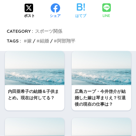
LINE
ポスト
シェア
はてブ
CATEGORY :
スポーツ関係
TAGS :
嫁
結婚
阿部翔平
内田亜希子の結婚＆子供ま
広島カープ・今井啓介が結
とめ。現在は何してる？
婚した嫁は琴まりえ？引退
後の現在の仕事は？