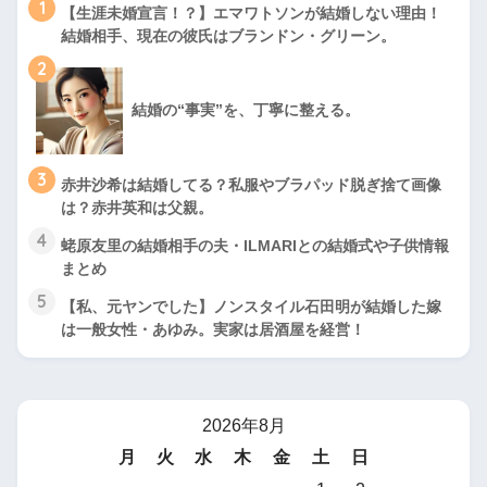
1
【生涯未婚宣言！？】エマワトソンが結婚しない理由！
結婚相手、現在の彼氏はブランドン・グリーン。
2
結婚の“事実”を、丁寧に整える。
3
赤井沙希は結婚してる？私服やブラパッド脱ぎ捨て画像
は？赤井英和は父親。
4
蛯原友里の結婚相手の夫・ILMARIとの結婚式や子供情報
まとめ
5
【私、元ヤンでした】ノンスタイル石田明が結婚した嫁
は一般女性・あゆみ。実家は居酒屋を経営！
2026年8月
月
火
水
木
金
土
日