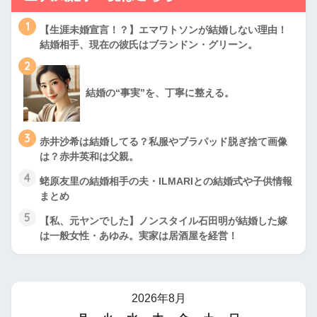
1
【生涯未婚宣言！？】エマワトソンが結婚しない理由！
結婚相手、現在の彼氏はブランドン・グリーン。
2
結婚の“事実”を、丁寧に整える。
3
赤井沙希は結婚してる？私服やブラパッド脱ぎ捨て画像
は？赤井英和は父親。
4
蛯原友里の結婚相手の夫・ILMARIとの結婚式や子供情報
まとめ
5
【私、元ヤンでした】ノンスタイル石田明が結婚した嫁
は一般女性・あゆみ。実家は居酒屋を経営！
2026年8月