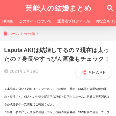
芸能人の結婚まとめ
HOME
このサイトについて
運営者プロフィール
お役立ちリ
ホーム
未分類
Laputa AKIは結婚してるの？現在は太っ
たの？身長やすっぴん画像もチェック！
2024年7月19日
※本記事の扱い：内容はインターネット上の報道・番組・SNS等の公開情報の要
約・整理です。個人への中傷や断定的な評価を目的としません。正確な事実関係は
各公式発表や一次情報でご確認ください。
※出典・参考にした情報の種類：テレビ番組の発言要約、SNS投稿の引用、ウェブ