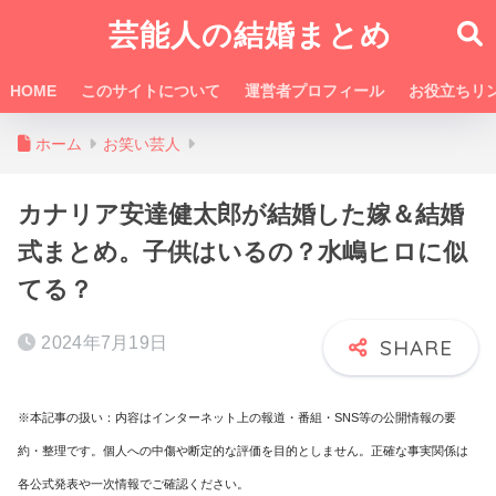
芸能人の結婚まとめ
HOME
このサイトについて
運営者プロフィール
お役立ちリ
ホーム
お笑い芸人
カナリア安達健太郎が結婚した嫁＆結婚
式まとめ。子供はいるの？水嶋ヒロに似
てる？
2024年7月19日
※本記事の扱い：内容はインターネット上の報道・番組・SNS等の公開情報の要
約・整理です。個人への中傷や断定的な評価を目的としません。正確な事実関係は
各公式発表や一次情報でご確認ください。