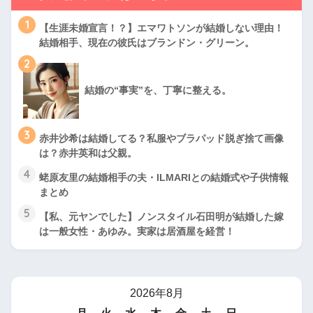
1
【生涯未婚宣言！？】エマワトソンが結婚しない理由！
結婚相手、現在の彼氏はブランドン・グリーン。
2
結婚の“事実”を、丁寧に整える。
3
赤井沙希は結婚してる？私服やブラパッド脱ぎ捨て画像
は？赤井英和は父親。
4
蛯原友里の結婚相手の夫・ILMARIとの結婚式や子供情報
まとめ
5
【私、元ヤンでした】ノンスタイル石田明が結婚した嫁
は一般女性・あゆみ。実家は居酒屋を経営！
2026年8月