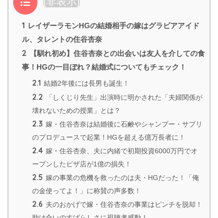
目次
[
非表示
]
1
レイザーラモンHGの結婚相手の嫁はグラビアアイド
ル、タレントの住谷杏奈
2
【馴れ初め】住谷杏奈との出会いは友人を介しての食
事！HGの一目ぼれ？結婚式についてもチェック！
2.1
結婚2年後には長男も誕生！
2.2
「しくじり先生」出演時に明かされた「夫婦関係が
壊れないための授業」とは？
2.3
嫁・住谷杏奈は結婚後に石鹸やシャンプー・サプリ
のプロデュースで起業！HGを超える億万長者に！
2.4
嫁・住谷杏奈、夫に内緒で初期投資6000万円でオ
ープンしたピザ店が1億の損失！
2.5
嫁の事業の危機を救ったのは夫・HGだった！「俺
の金使ってよ！」に称賛の声多数！
2.6
夫のおかげで嫁・住谷杏奈の事業はピンチを脱却！
助け合いのすばらしさに視聴者感動！