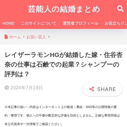
芸能人の結婚まとめ
HOME
このサイトについて
運営者プロフィール
お役立ちリ
ホーム
お笑い芸人
レイザーラモンHGが結婚した嫁・住谷杏
奈の仕事は石鹸での起業？シャンプーの
評判は？
2024年7月19日
※本記事の扱い：内容はインターネット上の報道・番組・SNS等の公開情報の要
約・整理です。個人への中傷や断定的な評価を目的としません。正確な事実関係は
各公式発表や一次情報でご確認ください。