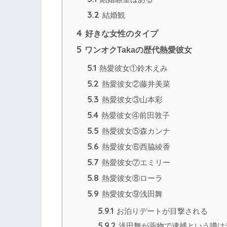
3.2
結婚観
4
好きな女性のタイプ
5
ワンオクTakaの歴代熱愛彼女
5.1
熱愛彼女①鈴木えみ
5.2
熱愛彼女②藤井美菜
5.3
熱愛彼女③山本彩
5.4
熱愛彼女④前田敦子
5.5
熱愛彼女⑤森カンナ
5.6
熱愛彼女⑥西脇綾香
5.7
熱愛彼女⑦エミリー
5.8
熱愛彼女⑧ローラ
5.9
熱愛彼女⑨浅田舞
5.9.1
お泊りデートが目撃される
5.9.2
浅田舞が薬物で逮捕という噂は