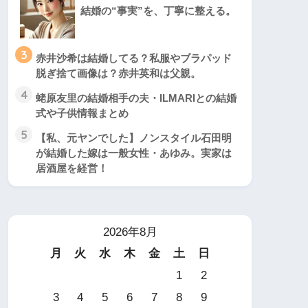
結婚の“事実”を、丁寧に整える。
3
赤井沙希は結婚してる？私服やブラパッド
脱ぎ捨て画像は？赤井英和は父親。
4
蛯原友里の結婚相手の夫・ILMARIとの結婚
式や子供情報まとめ
5
【私、元ヤンでした】ノンスタイル石田明
が結婚した嫁は一般女性・あゆみ。実家は
居酒屋を経営！
2026年8月
月
火
水
木
金
土
日
1
2
3
4
5
6
7
8
9