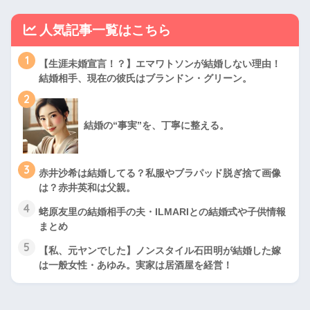
人気記事一覧はこちら
1
【生涯未婚宣言！？】エマワトソンが結婚しない理由！
結婚相手、現在の彼氏はブランドン・グリーン。
2
結婚の“事実”を、丁寧に整える。
3
赤井沙希は結婚してる？私服やブラパッド脱ぎ捨て画像
は？赤井英和は父親。
4
蛯原友里の結婚相手の夫・ILMARIとの結婚式や子供情報
まとめ
5
【私、元ヤンでした】ノンスタイル石田明が結婚した嫁
は一般女性・あゆみ。実家は居酒屋を経営！