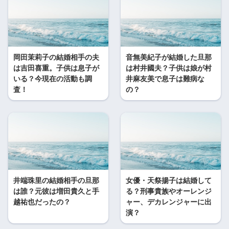
岡田茉莉子の結婚相手の夫
音無美紀子が結婚した旦那
は吉田喜重。子供は息子が
は村井國夫？子供は娘が村
いる？今現在の活動も調
井麻友美で息子は難病な
査！
の？
井端珠里の結婚相手の旦那
女優・天祭揚子は結婚して
は誰？元彼は増田貴久と手
る？刑事貴族やオーレンジ
越祐也だったの？
ャー、デカレンジャーに出
演？