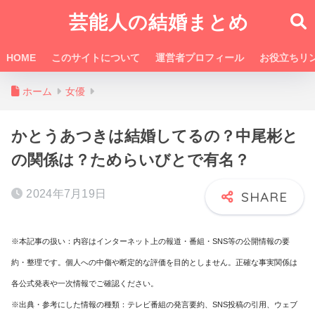
芸能人の結婚まとめ
HOME
このサイトについて
運営者プロフィール
お役立ちリ
ホーム
女優
かとうあつきは結婚してるの？中尾彬と
の関係は？ためらいびとで有名？
2024年7月19日
※本記事の扱い：内容はインターネット上の報道・番組・SNS等の公開情報の要
約・整理です。個人への中傷や断定的な評価を目的としません。正確な事実関係は
各公式発表や一次情報でご確認ください。
※出典・参考にした情報の種類：テレビ番組の発言要約、SNS投稿の引用、ウェブ