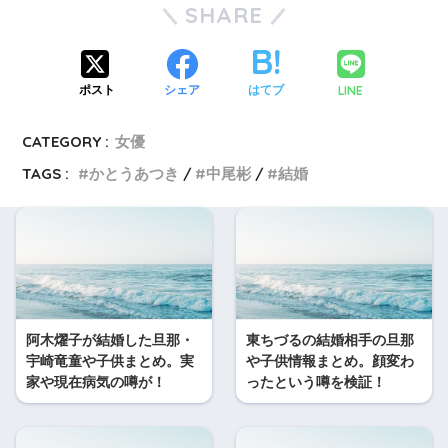
SHARE
LINE
ポスト
シェア
はてブ
CATEGORY :
女優
TAGS :
かとうあつき
中尾彬
結婚
阿木燿子が結婚した旦那・
東ちづるの結婚相手の旦那
宇崎竜童や子供まとめ。実
や子供情報まとめ。顔変わ
家や現在病気の噂が！
ったという噂を検証！