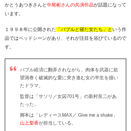
かとうあつきさんと
中尾彬さんの共演作品
が話題になって
います。
１９９８年に公開された
「バブルと寝た女たち」と
いう作
品ではベッドシーンがあり、それが注目を浴びているので
す。
バブル経済に翻弄されながら、肉体を武器に欲
望渦巻く破滅的な愛に突き進む女の半生を描い
たドラマ。
監督は「サソリ／女囚701号」の新村良二があ
たった。
脚本は「レディースMAX／ Give me a shake」
山上梨香
が担当している。