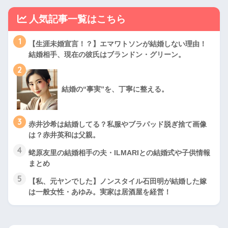
人気記事一覧はこちら
1
【生涯未婚宣言！？】エマワトソンが結婚しない理由！
結婚相手、現在の彼氏はブランドン・グリーン。
2
結婚の“事実”を、丁寧に整える。
3
赤井沙希は結婚してる？私服やブラパッド脱ぎ捨て画像
は？赤井英和は父親。
4
蛯原友里の結婚相手の夫・ILMARIとの結婚式や子供情報
まとめ
5
【私、元ヤンでした】ノンスタイル石田明が結婚した嫁
は一般女性・あゆみ。実家は居酒屋を経営！