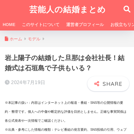
芸能人の結婚まとめ
HOME
このサイトについて
運営者プロフィール
お役立ちリ
ホーム
モデル
岩上陽子の結婚した旦那は会社社長！結
婚式は石垣島で子供もいる？
2024年7月19日
※本記事の扱い：内容はインターネット上の報道・番組・SNS等の公開情報の要
約・整理です。個人への中傷や断定的な評価を目的としません。正確な事実関係は
各公式発表や一次情報でご確認ください。
※出典・参考にした情報の種類：テレビ番組の発言要約、SNS投稿の引用、ウェブ