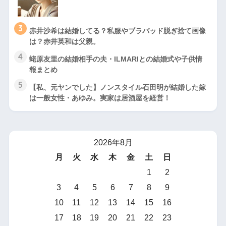
3
赤井沙希は結婚してる？私服やブラパッド脱ぎ捨て画像
は？赤井英和は父親。
4
蛯原友里の結婚相手の夫・ILMARIとの結婚式や子供情
報まとめ
5
【私、元ヤンでした】ノンスタイル石田明が結婚した嫁
は一般女性・あゆみ。実家は居酒屋を経営！
2026年8月
月
火
水
木
金
土
日
1
2
3
4
5
6
7
8
9
10
11
12
13
14
15
16
17
18
19
20
21
22
23