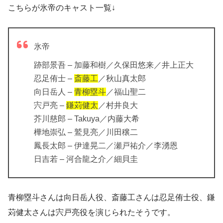
こちらが氷帝のキャスト一覧↓
氷帝
跡部景吾 – 加藤和樹／久保田悠来／井上正大
忍足侑士 –
斎藤工
／秋山真太郎
向日岳人 –
青柳塁斗
／福山聖二
宍戸亮 –
鎌苅健太
／村井良大
芥川慈郎 – Takuya／内藤大希
樺地崇弘 – 鷲見亮／川田穣二
鳳長太郎 – 伊達晃二／瀬戸祐介／李湧恩
日吉若 – 河合龍之介／細貝圭
青柳塁斗さんは向日岳人役、斎藤工さんは忍足侑士役、鎌
苅健太さんは宍戸亮役を演じられたそうです。