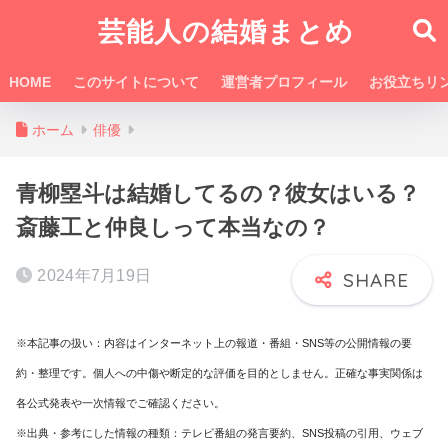
芸能人の結婚まとめ
HOME
このサイトについて
運営者プロフィール
お役立ちリ
ホーム
俳優
青柳塁斗は結婚してるの？彼女はいる？
斎藤工と仲良しって本当なの？
2024年7月19日
※本記事の扱い：内容はインターネット上の報道・番組・SNS等の公開情報の要
約・整理です。個人への中傷や断定的な評価を目的としません。正確な事実関係は
各公式発表や一次情報でご確認ください。
※出典・参考にした情報の種類：テレビ番組の発言要約、SNS投稿の引用、ウェブ