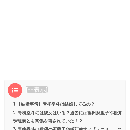
目次
[
非表示
]
1
【結婚事情】青柳塁斗は結婚してるの？
2
青柳塁斗には彼女はいる？過去には篠田麻里子や松井
珠理奈とも関係を噂されていた！？
3
青柳塁斗は俳優の斎藤工や鎌苅健太と「テニミュ」で