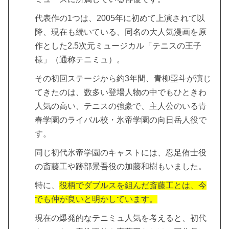
代表作の1つは、2005年に初めて上演されて以
降、現在も続いている、同名の大人気漫画を原
作とした2.5次元ミュージカル「テニスの王子
様」（通称テニミュ）。
その初回ステージから約3年間、青柳塁斗が演じ
てきたのは、数多い登場人物の中でもひときわ
人気の高い、テニスの強豪で、主人公のいる青
春学園のライバル校・氷帝学園の向日岳人役で
す。
同じ初代氷帝学園のキャストには、忍足侑士役
の斎藤工や跡部景吾役の加藤和樹もいました。
特に、
役柄でダブルスを組んだ斎藤工とは、今
でも仲が良いと明かしています。
現在の爆発的なテニミュ人気を考えると、初代