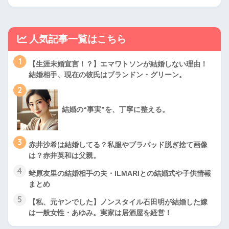
人気記事一覧はこちら
1
【生涯未婚宣言！？】エマワトソンが結婚しない理由！
結婚相手、現在の彼氏はブランドン・グリーン。
2
結婚の“事実”を、丁寧に整える。
3
赤井沙希は結婚してる？私服やブラパッド脱ぎ捨て画像
は？赤井英和は父親。
4
蛯原友里の結婚相手の夫・ILMARIとの結婚式や子供情報
まとめ
5
【私、元ヤンでした】ノンスタイル石田明が結婚した嫁
は一般女性・あゆみ。実家は居酒屋を経営！