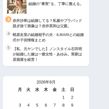
結婚の“事実”を、丁寧に整える。
3
赤井沙希は結婚してる？私服やブラパッド
脱ぎ捨て画像は？赤井英和は父親。
4
蛯原友里の結婚相手の夫・ILMARIとの結婚
式や子供情報まとめ
5
【私、元ヤンでした】ノンスタイル石田明
が結婚した嫁は一般女性・あゆみ。実家は
居酒屋を経営！
2026年8月
月
火
水
木
金
土
日
1
2
3
4
5
6
7
8
9