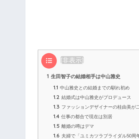
目次
[
非表示
]
1
生田智子の結婚相手は中山雅史
1.1
中山雅史との結婚までの馴れ初め
1.2
結婚式は中山雅史がプロデュース
1.3
ファッションデザイナーの桂由美が
1.4
仕事の都合で現在は別居
1.5
離婚の噂はデマ
1.6
夫婦で「ユミカツラブライダル50周