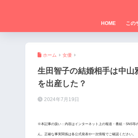
HOME
この
ホーム
女優
生田智子の結婚相手は中山
を出産した？
2024年7月19日
※本記事の扱い：内容はインターネット上の報道・番組・SNS等
ん。正確な事実関係は各公式発表や一次情報でご確認ください。