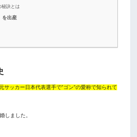
の秘訣とは
）を出産
史
元サッカー日本代表選手で”ゴン”の愛称で知られて
結婚しました
。