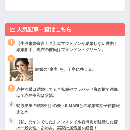
人気記事一覧はこちら
1
【生涯未婚宣言！？】エマワトソンが結婚しない理由！
結婚相手、現在の彼氏はブランドン・グリーン。
2
結婚の“事実”を、丁寧に整える。
3
赤井沙希は結婚してる？私服やブラパッド脱ぎ捨て画像
は？赤井英和は父親。
4
蛯原友里の結婚相手の夫・ILMARIとの結婚式や子供情報
まとめ
5
【私、元ヤンでした】ノンスタイル石田明が結婚した嫁
は一般女性・あゆみ。実家は居酒屋を経営！