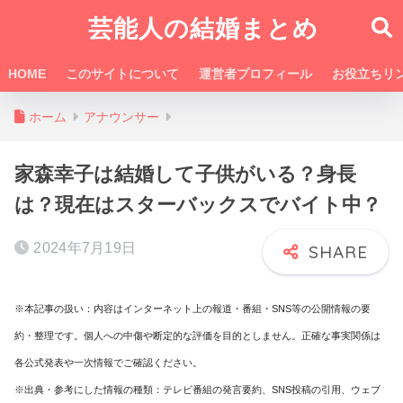
芸能人の結婚まとめ
HOME
このサイトについて
運営者プロフィール
お役立ちリ
ホーム
アナウンサー
家森幸子は結婚して子供がいる？身長
は？現在はスターバックスでバイト中？
2024年7月19日
※本記事の扱い：内容はインターネット上の報道・番組・SNS等の公開情報の要
約・整理です。個人への中傷や断定的な評価を目的としません。正確な事実関係は
各公式発表や一次情報でご確認ください。
※出典・参考にした情報の種類：テレビ番組の発言要約、SNS投稿の引用、ウェブ