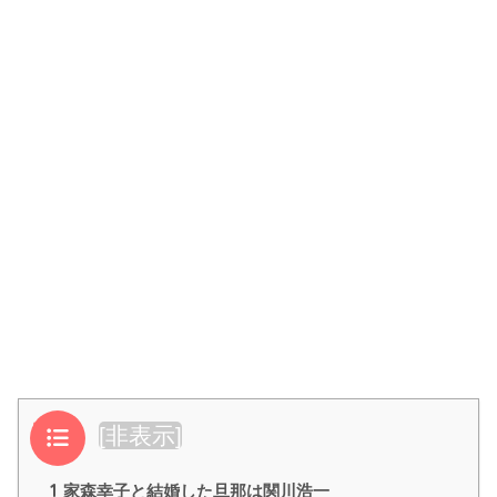
目次
[
非表示
]
1
家森幸子と結婚した旦那は関川浩一