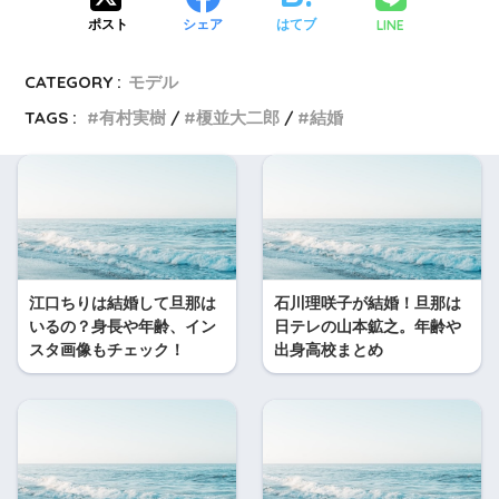
LINE
ポスト
シェア
はてブ
CATEGORY :
モデル
TAGS :
有村実樹
榎並大二郎
結婚
江口ちりは結婚して旦那は
石川理咲子が結婚！旦那は
いるの？身長や年齢、イン
日テレの山本鉱之。年齢や
スタ画像もチェック！
出身高校まとめ