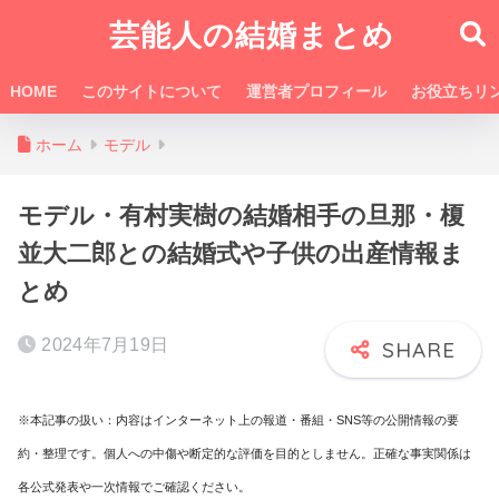
芸能人の結婚まとめ
HOME
このサイトについて
運営者プロフィール
お役立ちリ
ホーム
モデル
モデル・有村実樹の結婚相手の旦那・榎
並大二郎との結婚式や子供の出産情報ま
とめ
2024年7月19日
※本記事の扱い：内容はインターネット上の報道・番組・SNS等の公開情報の要
約・整理です。個人への中傷や断定的な評価を目的としません。正確な事実関係は
各公式発表や一次情報でご確認ください。