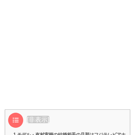
目次
[
非表示
]
1
モデル・有村実樹の結婚相手の旦那はフジテレビアナ