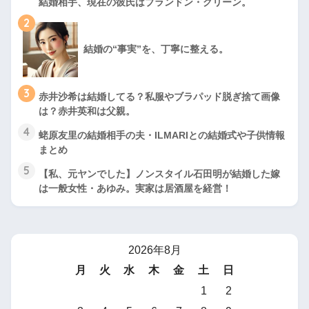
結婚相手、現在の彼氏はブランドン・グリーン。
2
結婚の“事実”を、丁寧に整える。
3
赤井沙希は結婚してる？私服やブラパッド脱ぎ捨て画像
は？赤井英和は父親。
4
蛯原友里の結婚相手の夫・ILMARIとの結婚式や子供情報
まとめ
5
【私、元ヤンでした】ノンスタイル石田明が結婚した嫁
は一般女性・あゆみ。実家は居酒屋を経営！
2026年8月
月
火
水
木
金
土
日
1
2