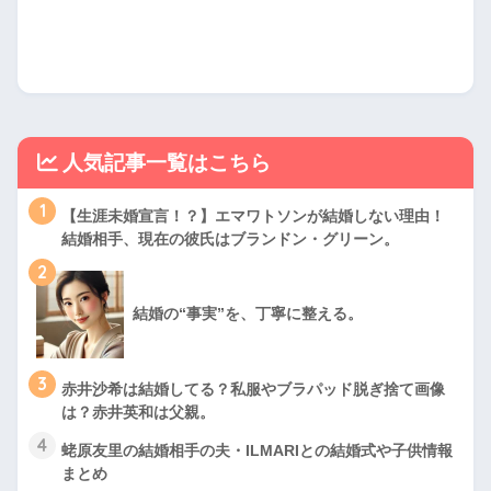
人気記事一覧はこちら
1
【生涯未婚宣言！？】エマワトソンが結婚しない理由！
結婚相手、現在の彼氏はブランドン・グリーン。
2
結婚の“事実”を、丁寧に整える。
3
赤井沙希は結婚してる？私服やブラパッド脱ぎ捨て画像
は？赤井英和は父親。
4
蛯原友里の結婚相手の夫・ILMARIとの結婚式や子供情報
まとめ