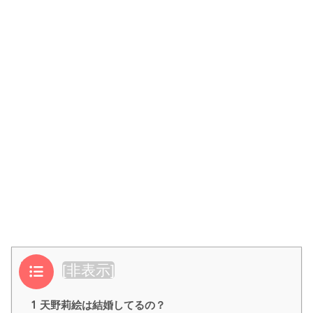
目次
[
非表示
]
1
天野莉絵は結婚してるの？