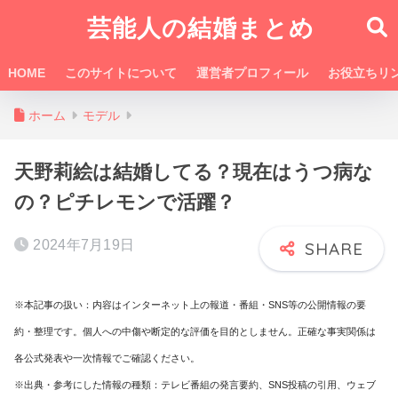
芸能人の結婚まとめ
HOME
このサイトについて
運営者プロフィール
お役立ちリ
ホーム
モデル
天野莉絵は結婚してる？現在はうつ病な
の？ピチレモンで活躍？
2024年7月19日
※本記事の扱い：内容はインターネット上の報道・番組・SNS等の公開情報の要
約・整理です。個人への中傷や断定的な評価を目的としません。正確な事実関係は
各公式発表や一次情報でご確認ください。
※出典・参考にした情報の種類：テレビ番組の発言要約、SNS投稿の引用、ウェブ